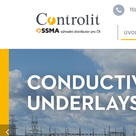
TE
ÚVO