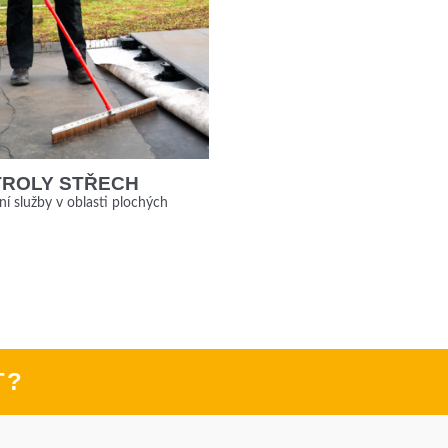
ROLY STŘECH
í služby v oblasti plochých
T?