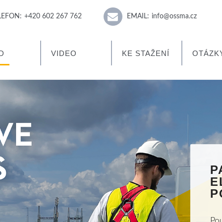
LEFON:
+420 602 267 762
EMAIL:
info@ossma.cz
D
VIDEO
KE STAŽENÍ
OTÁZK
P
E
P
Pou