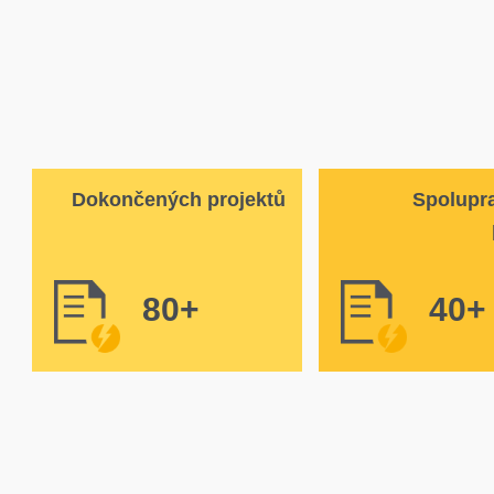
Dokončených projektů
Spolupra
80
+
40
+