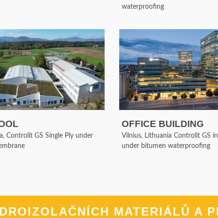
waterproofing
OOL
OFFICE BUILDING
a, Controlit GS Single Ply under
Vilnius, Lithuania Controlit GS in
embrane
under bitumen waterproofing
DROIZOLAČNÍCH MATERIÁLŮ A P