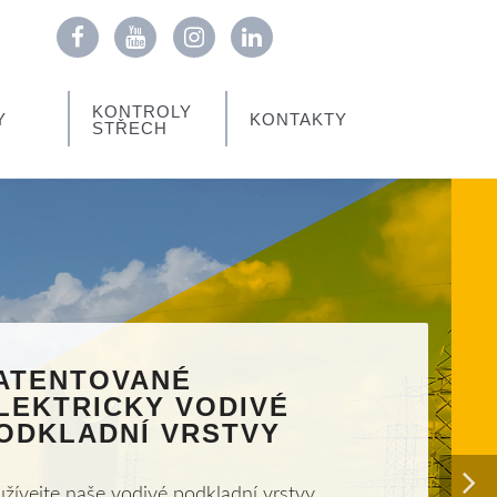
KONTROLY
Y
KONTAKTY
STŘECH
ATENTOVANÉ
LEKTRICKY VODIVÉ
ODKLADNÍ VRSTVY
žívejte naše vodivé podkladní vrstvy