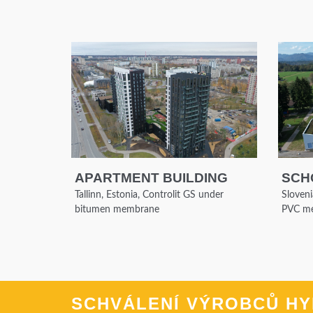
APARTMENT BUILDING
SCH
Tallinn, Estonia, Controlit GS under
Sloveni
bitumen membrane
PVC m
SCHVÁLENÍ VÝROBCŮ HY