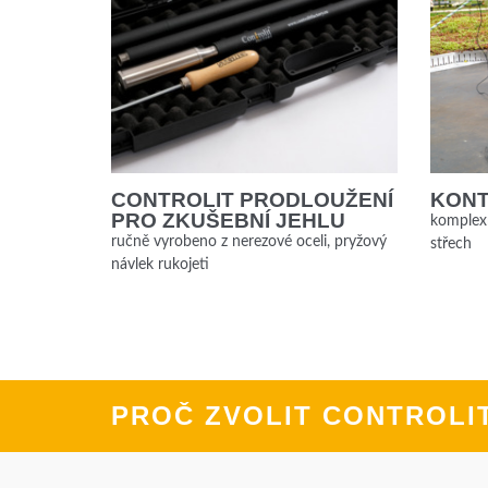
CONTROLIT PRODLOUŽENÍ
KONT
PRO ZKUŠEBNÍ JEHLU
komplexn
ručně vyrobeno z nerezové oceli, pryžový
střech
návlek rukojeti
PROČ ZVOLIT CONTROLI