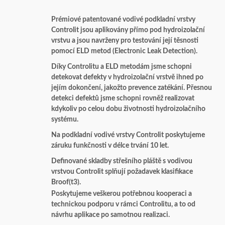
Prémiové patentované vodivé podkladní vrstvy
Controlit jsou aplikovány přímo pod hydroizolační
vrstvu a jsou navrženy pro testování její těsnosti
pomocí ELD metod (Electronic Leak Detection).
Díky Controlitu a ELD metodám jsme schopni
detekovat defekty v hydroizolační vrstvě ihned po
jejím dokončení, jakožto prevence zatékání. Přesnou
detekci defektů jsme schopni rovněž realizovat
kdykoliv po celou dobu životnosti hydroizolačního
systému.
Na podkladní vodivé vrstvy Controlit poskytujeme
záruku funkčnosti v délce trvání 10 let.
Definované skladby střešního pláště s vodivou
vrstvou Controlit splňují požadavek klasifikace
Broof(t3).
Poskytujeme veškerou potřebnou kooperaci a
technickou podporu v rámci Controlitu, a to od
návrhu aplikace po samotnou realizaci.